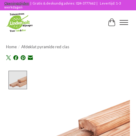
Openingstijden
| Gratis & deskundig advies: 024-3777662 | Levertijd: 1-3
werkdagen
Winkelwag
Home
/
Afdeklat pyramide red clas
Product image slideshow Items