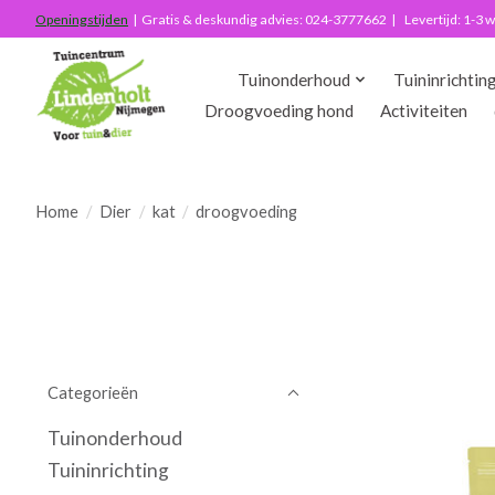
Openingstijden
| Gratis & deskundig advies: 024-3777662 | Levertijd: 1-3
Tuinonderhoud
Tuininrichtin
Droogvoeding hond
Activiteiten
Home
/
Dier
/
kat
/
droogvoeding
Categorieën
Tuinonderhoud
Tuininrichting