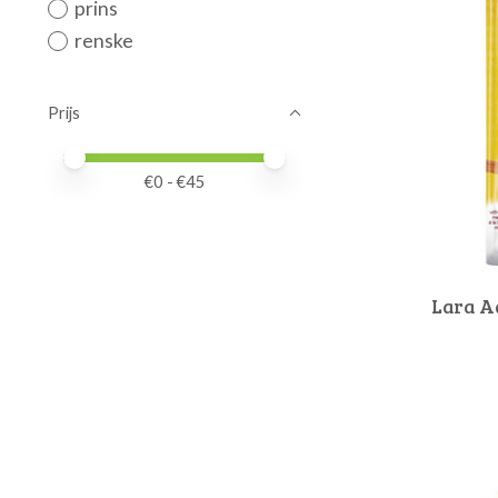
prins
renske
Prijs
Minimale prijswaarde
Price maximum value
€
0
- €
45
Lara A