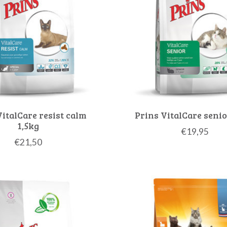
VitalCare resist calm
Prins VitalCare senio
1,5kg
€19,95
€21,50