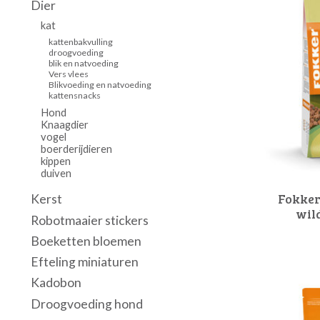
Dier
kat
kattenbakvulling
droogvoeding
blik en natvoeding
Vers vlees
Blikvoeding en natvoeding
kattensnacks
Hond
Knaagdier
vogel
boerderijdieren
kippen
duiven
Fokker
Kerst
wil
Robotmaaier stickers
Boeketten bloemen
Efteling miniaturen
Kadobon
Droogvoeding hond