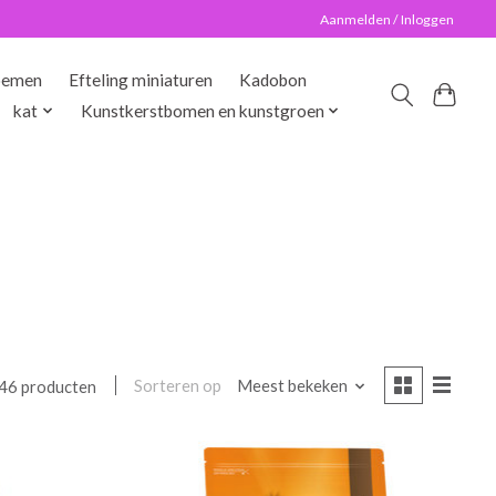
Aanmelden / Inloggen
oemen
Efteling miniaturen
Kadobon
kat
Kunstkerstbomen en kunstgroen
Sorteren op
Meest bekeken
46 producten