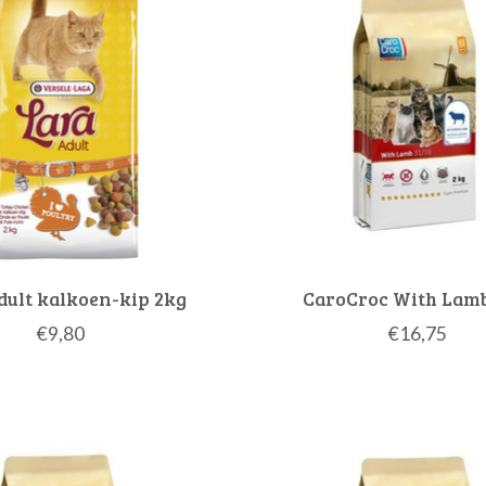
dult kalkoen-kip 2kg
CaroCroc With Lamb
€9,80
€16,75