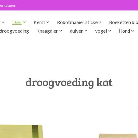
 werkdagen
g
Dier
Kerst
Robotmaaier stickers
Boeketten bl
droogvoeding
Knaagdier
duiven
vogel
Hond
droogvoeding kat