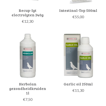
Recup-lyt
Intestinal-Top 500ml
electrolyten 240g
€55,00
€12,30
Herbolan
Garlic oil 250ml
gezondheidkruiden
€11,30
1l
€7,50