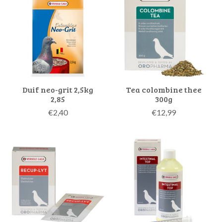
Duif neo-grit 2,5kg
Tea colombine thee
2,85
300g
€2,40
€12,99