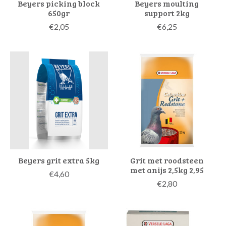
Beyers picking block
Beyers moulting
650gr
support 2kg
€2,05
€6,25
Beyers grit extra 5kg
Grit met roodsteen
met anijs 2,5kg 2,95
€4,60
€2,80