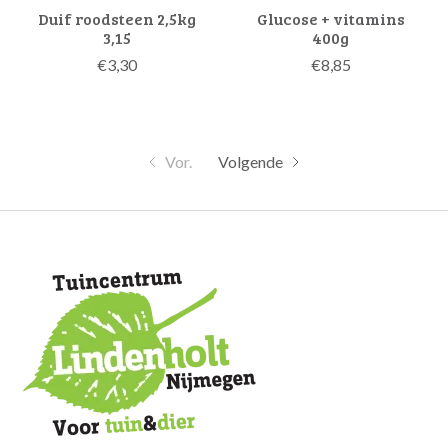
Duif roodsteen 2,5kg
Glucose + vitamins
3,15
400g
€3,30
€8,85
Vor.
Volgende