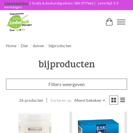
Openingstijden
| Gratis & deskundig advies: 024-3777662 | Levertijd: 1-3
werkdagen
Winkelwag
Home
/
Dier
/
duiven
/
bijproducten
bijproducten
Filters weergeven
26 producten
Sorteren op
Meest bekeken