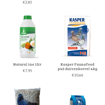
€2,85
Natural ine 1ltr
Kasper Faunafood
p40 duivenkorrel 4kg
€7,95
€10,66