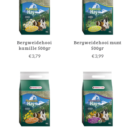
Bergweidehooi
Bergweidehooi munt
kamille 500gr
500gr
€3,79
€3,99