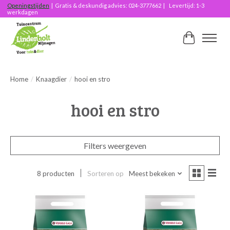
Openingstijden
| Gratis & deskundig advies: 024-3777662 | Levertijd: 1-3
werkdagen
Winkelwag
Home
/
Knaagdier
/
hooi en stro
hooi en stro
Filters weergeven
8 producten
Sorteren op
Meest bekeken