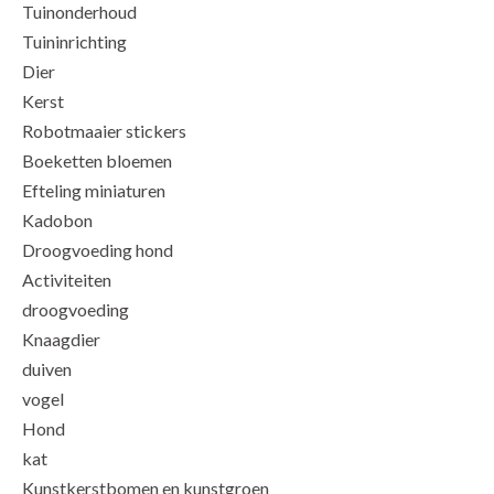
Tuinonderhoud
Tuininrichting
Dier
Kerst
Robotmaaier stickers
Boeketten bloemen
Efteling miniaturen
Kadobon
Droogvoeding hond
Activiteiten
droogvoeding
Knaagdier
duiven
vogel
Hond
kat
Kunstkerstbomen en kunstgroen