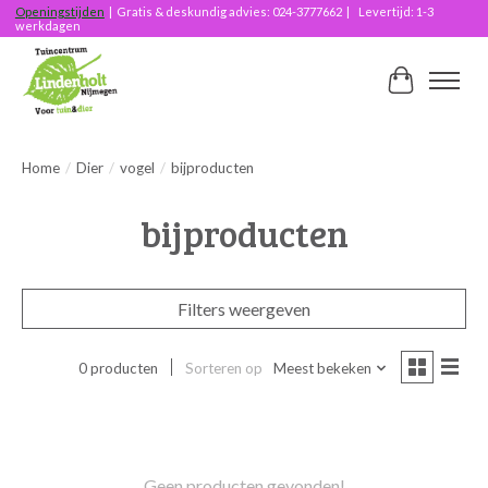
Openingstijden
| Gratis & deskundig advies: 024-3777662 | Levertijd: 1-3
werkdagen
Winkelwag
Home
/
Dier
/
vogel
/
bijproducten
bijproducten
Filters weergeven
0 producten
Sorteren op
Meest bekeken
Geen producten gevonden!