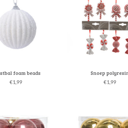
stbal foam beads
Snoep polyresi
€1,99
€1,99