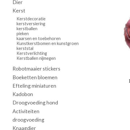
Dier
Kerst
Kerstdecoratie
kerstversiering
kerstballen
pieken
kaarsen en toebehoren
Kunstkerstbomen en kunstgroen
kerststal
Kerstverlichting
Kerstballen nijmegen
Robotmaaier stickers
Boeketten bloemen
Efteling miniaturen
Kadobon
Droogvoeding hond
Activiteiten
droogvoeding
Knaagdier