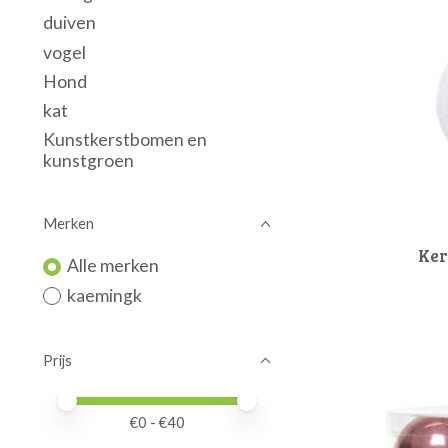
duiven
vogel
Hond
kat
Kunstkerstbomen en
kunstgroen
Merken
Ker
Alle merken
kaemingk
Prijs
Minimale prijswaarde
Price maximum value
€
0
- €
40