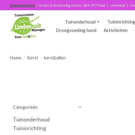
Openingstijden
| Gratis & deskundig advies: 024-3777662 | Levertijd: 1-3
Tuinonderhoud
Tuininrichtin
Droogvoeding hond
Activiteiten
Home
/
Kerst
/
kerstballen
Categorieën
Tuinonderhoud
Tuininrichting