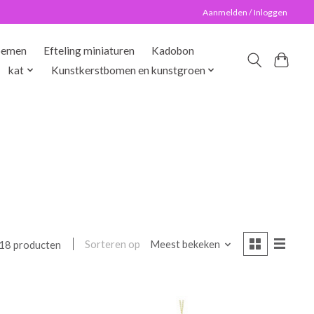
Aanmelden / Inloggen
oemen
Efteling miniaturen
Kadobon
kat
Kunstkerstbomen en kunstgroen
Sorteren op
Meest bekeken
18 producten