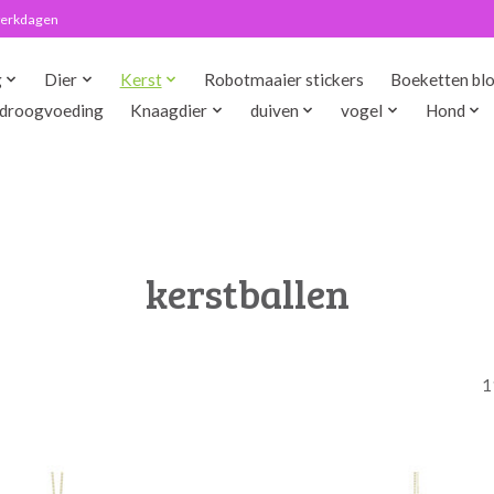
 werkdagen
g
Dier
Kerst
Robotmaaier stickers
Boeketten bl
droogvoeding
Knaagdier
duiven
vogel
Hond
kerstballen
1