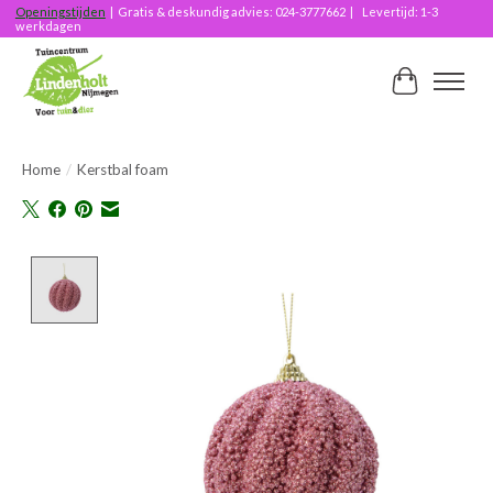
Openingstijden
| Gratis & deskundig advies: 024-3777662 | Levertijd: 1-3
werkdagen
Winkelwag
Home
/
Kerstbal foam
Product image slideshow Items