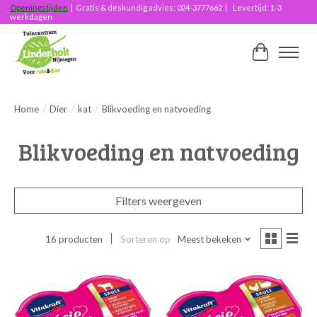
Openingstijden
| Gratis & deskundig advies: 024-3777662 | Levertijd: 1-3
werkdagen
Winkelwag
Home
/
Dier
/
kat
/
Blikvoeding en natvoeding
Blikvoeding en natvoeding
Filters weergeven
16 producten
Sorteren op
Meest bekeken