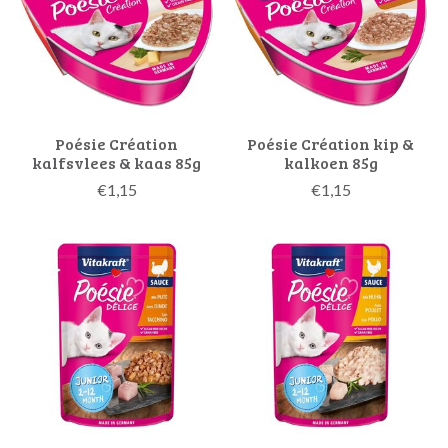
Poésie Création
Poésie Création kip &
kalfsvlees & kaas 85g
kalkoen 85g
€1,15
€1,15