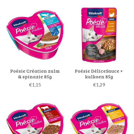
Poésie Création zalm
Poésie DéliceSauce +
& spinazie 85g
kalkoen 85g
€1,15
€1,29