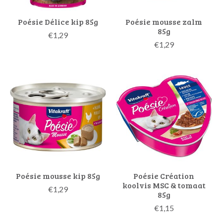
Poésie Délice kip 85g
Poésie mousse zalm
85g
€1,29
€1,29
Poésie mousse kip 85g
Poésie Création
koolvis MSC & tomaat
€1,29
85g
€1,15