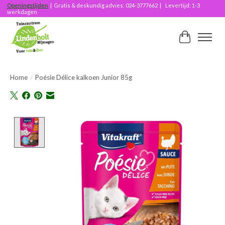
Openingstijden
| Gratis & deskundig advies: 024-3777662 | Levertijd: 1-3
werkdagen
Winkelwag
Home
/
Poésie Délice kalkoen Junior 85g
Product image slideshow Items