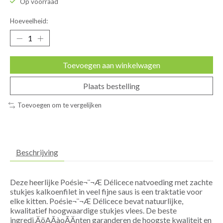
Op voorraad
Hoeveelheid:
Toevoegen aan winkelwagen
Plaats bestelling
Toevoegen om te vergelijken
Beschrijving
Deze heerlijke Poésie¬¨¬Æ Délicece natvoeding met zachte
stukjes kalkoenfilet in veel fijne saus is een traktatie voor
elke kitten. Poésie¬¨¬Æ Délicece bevat natuurlijke,
kwalitatief hoogwaardige stukjes vlees. De beste
ingredi‚ÄöAÃàoÃÄnten garanderen de hoogste kwaliteit en