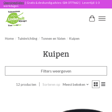
Openingstijden
| Gratis & deskundig advies: 024-3777662 | Levertijd: 1-3
werkdagen
Winkelwag
Home
/
Tuininrichting
/
Tonnen en Vaten
/
Kuipen
Kuipen
Filters weergeven
12 producten
Sorteren op
Meest bekeken