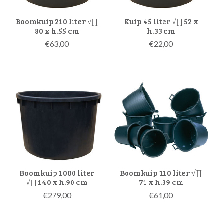
Boomkuip 210 liter √∏
Kuip 45 liter √∏ 52 x
80 x h.55 cm
h.33 cm
€63,00
€22,00
Boomkuip 1000 liter
Boomkuip 110 liter √∏
√∏ 140 x h.90 cm
71 x h.39 cm
€279,00
€61,00