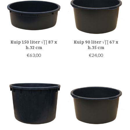
Kuip 150 liter √∏ 87 x
Kuip 90 liter √∏ 67 x
h.32 cm
h.35 cm
€63,00
€24,00