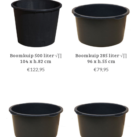
Boomkuip 500 liter √∏
Boomkuip 285 liter √∏
104 x h.82 cm
96 x h.55 cm
€122,95
€79,95