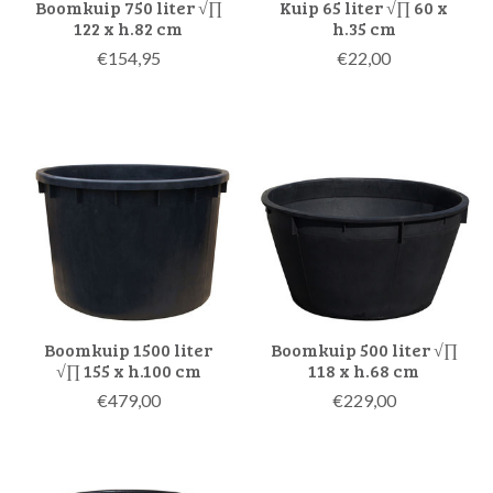
Boomkuip 750 liter √∏
Kuip 65 liter √∏ 60 x
122 x h.82 cm
h.35 cm
€154,95
€22,00
Boomkuip 1500 liter
Boomkuip 500 liter √∏
√∏ 155 x h.100 cm
118 x h.68 cm
€479,00
€229,00