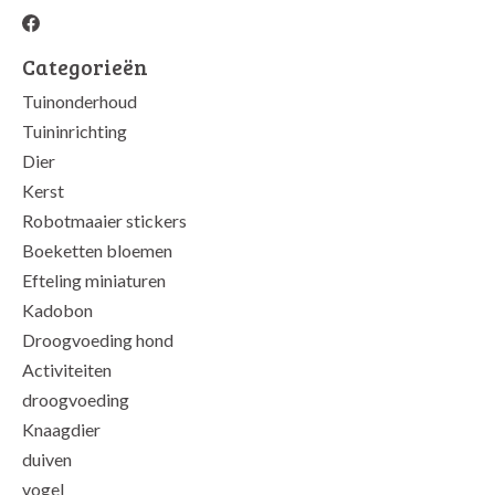
Categorieën
Tuinonderhoud
Tuininrichting
Dier
Kerst
Robotmaaier stickers
Boeketten bloemen
Efteling miniaturen
Kadobon
Droogvoeding hond
Activiteiten
droogvoeding
Knaagdier
duiven
vogel