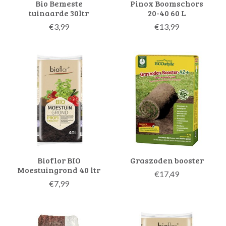
Bio Bemeste
Pinox Boomschors
tuinaarde 30ltr
20-40 60 L
€3,99
€13,99
Bioflor BIO
Graszoden booster
Moestuingrond 40 ltr
€17,49
€7,99