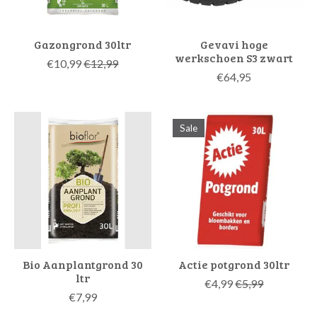
Gazongrond 30ltr
Gevavi hoge
werkschoen S3 zwart
€10,99
€12,99
€64,95
Sale
Bio Aanplantgrond 30
Actie potgrond 30ltr
ltr
€4,99
€5,99
€7,99