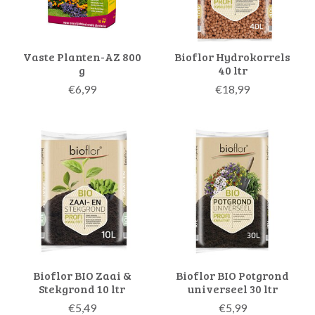
Vaste Planten-AZ 800
Bioflor Hydrokorrels
g
40 ltr
€6,99
€18,99
Bioflor BIO Zaai &
Bioflor BIO Potgrond
Stekgrond 10 ltr
universeel 30 ltr
€5,49
€5,99