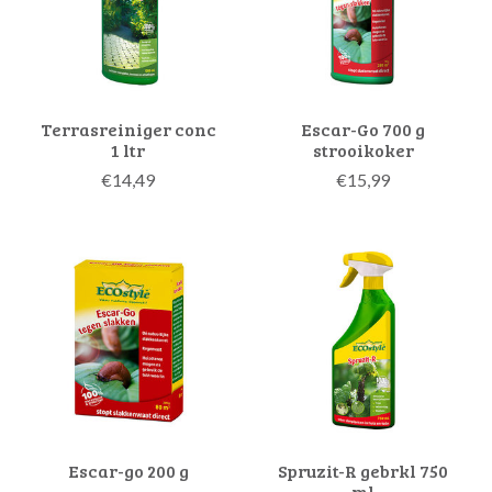
Terrasreiniger conc
Escar-Go 700 g
1 ltr
strooikoker
€14,49
€15,99
Escar-go 200 g
Spruzit-R gebrkl 750
ml