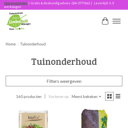
Openingstijden
| Gratis & deskundig advies: 024-3777662 | Levertijd: 1-3
werkdagen
Winkelwag
Home
/
Tuinonderhoud
Tuinonderhoud
Filters weergeven
160 producten
Sorteren op
Meest bekeken