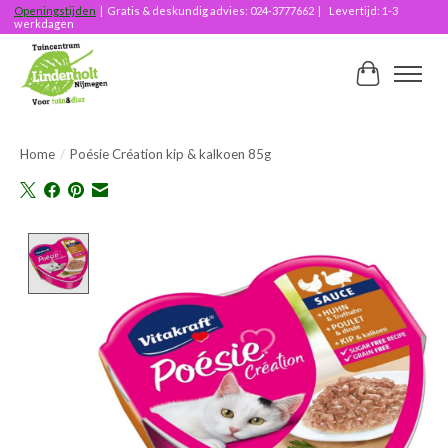
Openingstijden
| Gratis & deskundig advies: 024-3777662 | Levertijd: 1-3
werkdagen
Winkelwag
Home
/
Poésie Création kip & kalkoen 85g
Product image slideshow Items