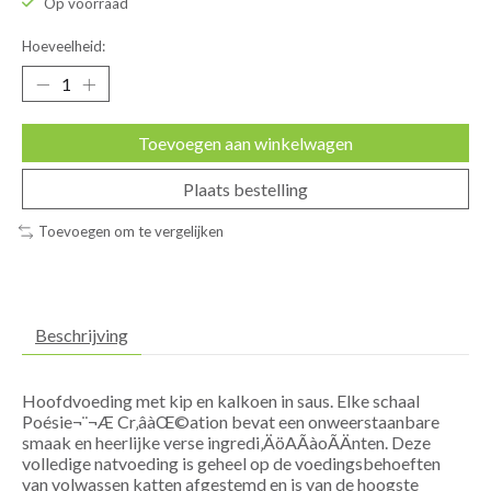
Op voorraad
Hoeveelheid:
Toevoegen aan winkelwagen
Plaats bestelling
Toevoegen om te vergelijken
Beschrijving
Hoofdvoeding met kip en kalkoen in saus. Elke schaal
Poésie¬¨¬Æ Cr‚âàŒ©ation bevat een onweerstaanbare
smaak en heerlijke verse ingredi‚ÄöAÃàoÃÄnten. Deze
volledige natvoeding is geheel op de voedingsbehoeften
van volwassen katten afgestemd en is van de hoogste