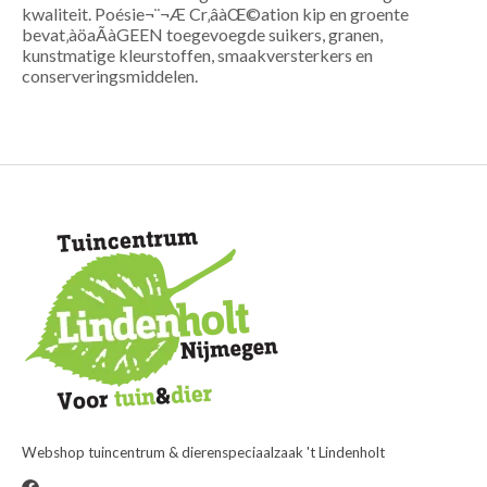
kwaliteit. Poésie¬¨¬Æ Cr‚âàŒ©ation kip en groente
bevat‚àöaÃàGEEN toegevoegde suikers, granen,
kunstmatige kleurstoffen, smaakversterkers en
conserveringsmiddelen.
Webshop tuincentrum & dierenspeciaalzaak 't Lindenholt