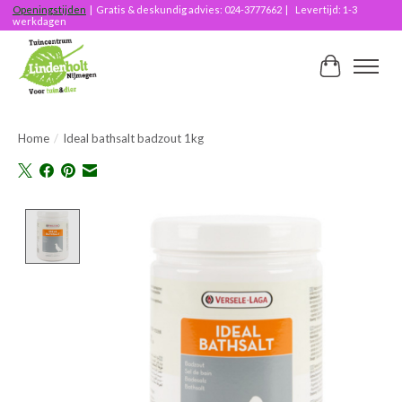
Openingstijden
| Gratis & deskundig advies: 024-3777662 | Levertijd: 1-3
werkdagen
Winkelwag
Home
/
Ideal bathsalt badzout 1kg
Product image slideshow Items