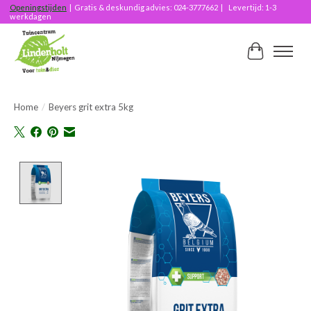
Openingstijden
| Gratis & deskundig advies: 024-3777662 | Levertijd: 1-3
werkdagen
Winkelwag
Home
/
Beyers grit extra 5kg
Product image slideshow Items