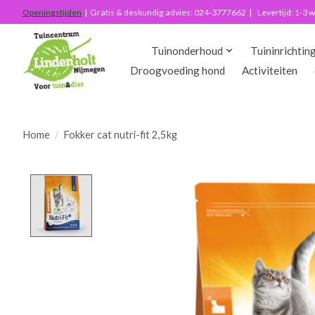
Openingstijden
| Gratis & deskundig advies: 024-3777662 | Levertijd: 1-3
Tuinonderhoud
Tuininrichtin
Droogvoeding hond
Activiteiten
Home
/
Fokker cat nutri-fit 2,5kg
Product image slideshow Items