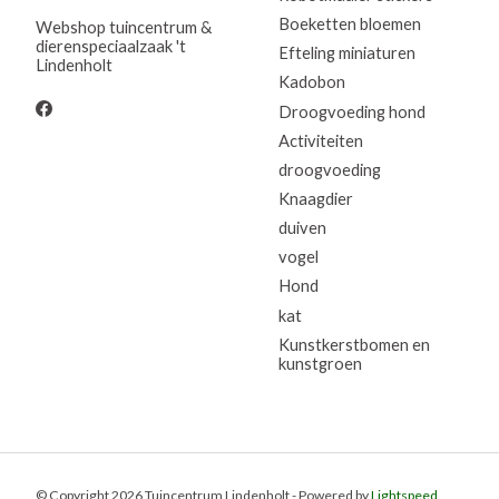
Boeketten bloemen
Webshop tuincentrum &
dierenspeciaalzaak 't
Efteling miniaturen
Lindenholt
Kadobon
Droogvoeding hond
Activiteiten
droogvoeding
Knaagdier
duiven
vogel
Hond
kat
Kunstkerstbomen en
kunstgroen
© Copyright 2026 Tuincentrum Lindenholt - Powered by
Lightspeed