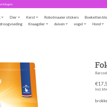
 werkdagen
g
Dier
Kerst
Robotmaaier stickers
Boeketten bl
droogvoeding
Knaagdier
duiven
vogel
Hond
Fok
Barcod
€17,
Incl. bt
brokke