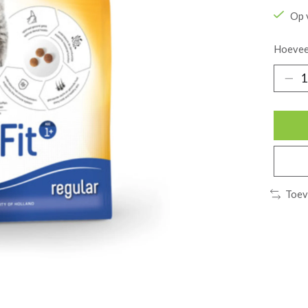
Op 
Hoevee
Toev