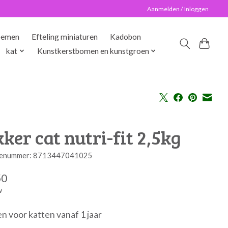
Aanmelden / Inloggen
oemen
Efteling miniaturen
Kadobon
kat
Kunstkerstbomen en kunstgroen
ker cat nutri-fit 2,5kg
enummer: 8713447041025
50
w
n voor katten vanaf 1 jaar