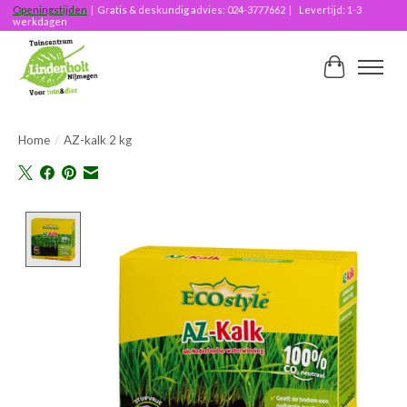
Openingstijden
| Gratis & deskundig advies: 024-3777662 | Levertijd: 1-3
werkdagen
Winkelwag
Home
/
AZ-kalk 2 kg
Product image slideshow Items