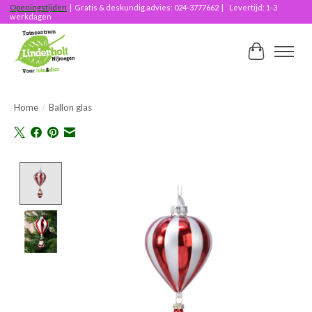
Openingstijden
| Gratis & deskundig advies: 024-3777662 | Levertijd: 1-3
werkdagen
Winkelwag
Home
/
Ballon glas
Product image slideshow Items