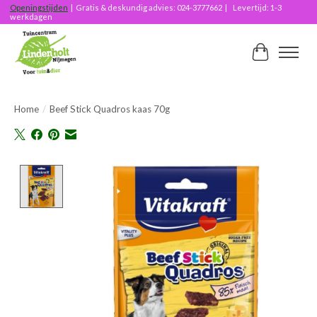
Openingstijden
| Gratis & deskundig advies: 024-3777662 | Levertijd: 1-3
werkdagen
Winkelwag
Home
/
Beef Stick Quadros kaas 70g
Product image slideshow Items