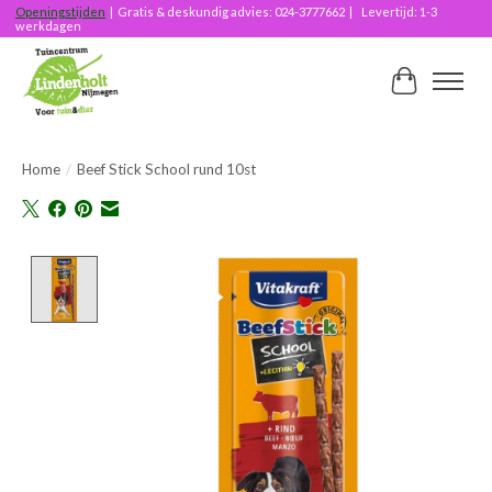
Openingstijden
| Gratis & deskundig advies: 024-3777662 | Levertijd: 1-3
werkdagen
Winkelwag
Home
/
Beef Stick School rund 10st
Product image slideshow Items