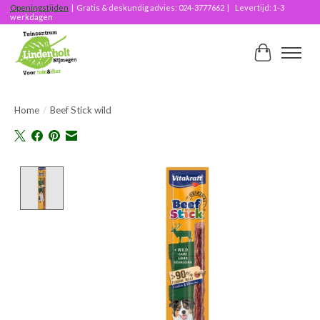
Openingstijden
| Gratis & deskundig advies: 024-3777662 | Levertijd: 1-3
werkdagen
Winkelwag
Home
/
Beef Stick wild
Product image slideshow Items