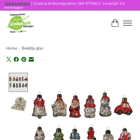
Openingstijden
| Gratis & deskundig advies: 024-3777662 | Levertijd: 1-3
werkdagen
Winkelwag
Home
/
Beeldje glas
Product image slideshow Items