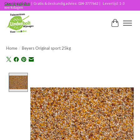
Openingstijden
| Gratis & deskundig advies: 024-3777662 | Levertijd: 1-3
werkdagen
Winkelwag
Home
/
Beyers Original sport 25kg
Product image slideshow Items