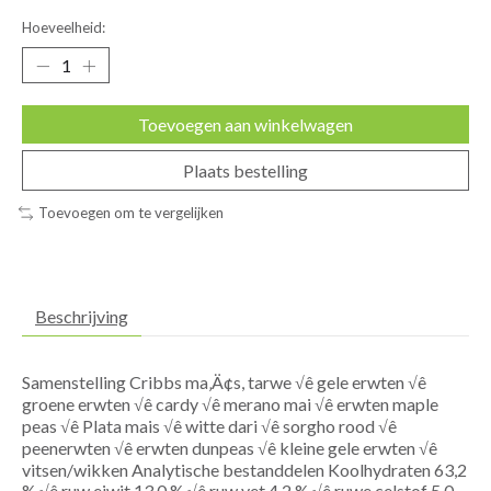
Hoeveelheid:
Toevoegen aan winkelwagen
Plaats bestelling
Toevoegen om te vergelijken
Beschrijving
Samenstelling Cribbs ma‚Ä¢s, tarwe √ê gele erwten √ê
groene erwten √ê cardy √ê merano mai √ê erwten maple
peas √ê Plata mais √ê witte dari √ê sorgho rood √ê
peenerwten √ê erwten dunpeas √ê kleine gele erwten √ê
vitsen/wikken Analytische bestanddelen Koolhydraten 63,2
% √ê ruw eiwit 13,0 % √ê ruw vet 4,2 % √ê ruwe celstof 5,0