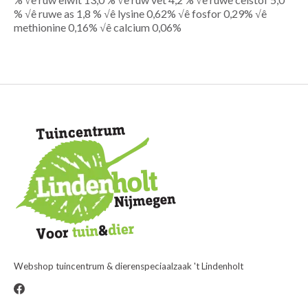
% √ê ruwe as 1,8 % √ê lysine 0,62% √ê fosfor 0,29% √ê
methionine 0,16% √ê calcium 0,06%
Webshop tuincentrum & dierenspeciaalzaak 't Lindenholt