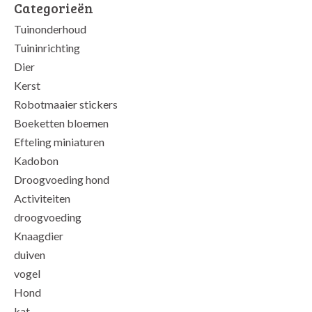
Categorieën
Tuinonderhoud
Tuininrichting
Dier
Kerst
Robotmaaier stickers
Boeketten bloemen
Efteling miniaturen
Kadobon
Droogvoeding hond
Activiteiten
droogvoeding
Knaagdier
duiven
vogel
Hond
kat