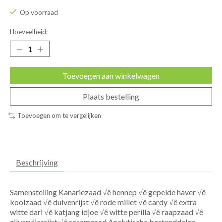
Op voorraad
Hoeveelheid:
Toevoegen aan winkelwagen
Plaats bestelling
Toevoegen om te vergelijken
Beschrijving
Samenstelling Kanariezaad √ê hennep √ê gepelde haver √ê
koolzaad √ê duivenrijst √ê rode millet √ê cardy √ê extra
witte dari √ê katjang idjoe √ê witte perilla √ê raapzaad √ê
zilvervliesrijst √ê sesamzaad Analytische bestanddelen