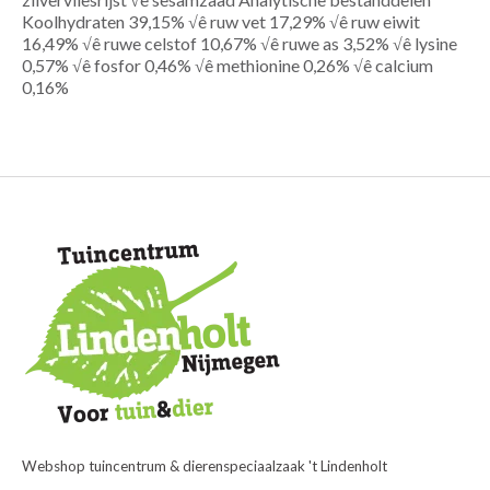
Koolhydraten 39,15% √ê ruw vet 17,29% √ê ruw eiwit
16,49% √ê ruwe celstof 10,67% √ê ruwe as 3,52% √ê lysine
0,57% √ê fosfor 0,46% √ê methionine 0,26% √ê calcium
0,16%
Webshop tuincentrum & dierenspeciaalzaak 't Lindenholt