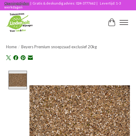
Openingstijden
| Gratis & deskundig advies: 024-3777662 | Levertijd: 1-3
werkdagen
Winkelwag
Home
/
Beyers Premium snoepzaad exclusief 20kg
Product image slideshow Items