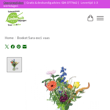
Openingstijden
| Gratis & deskundig advies: 024-3777662 | Levertijd: 1-3
werkdagen
Winkelwag
Home
/
Boeket Sara excl. vaas
Product image slideshow Items