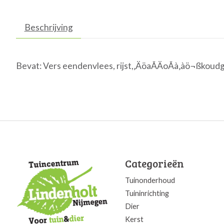
Beschrijving
Bevat: Vers eendenvlees, rijst,‚ÄöaÃÄoÃà‚àö¬ßkoud
Categorieën
Tuinonderhoud
Tuininrichting
Dier
Kerst