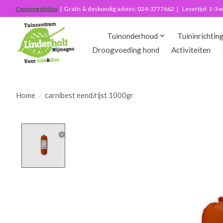
Openingstijden
| Gratis & deskundig advies: 024-3777662 | Levertijd: 1-3
Tuinonderhoud
Tuininrichtin
Droogvoeding hond
Activiteiten
Home
/
carnibest eend/rijst 1000gr
Product image slideshow Items