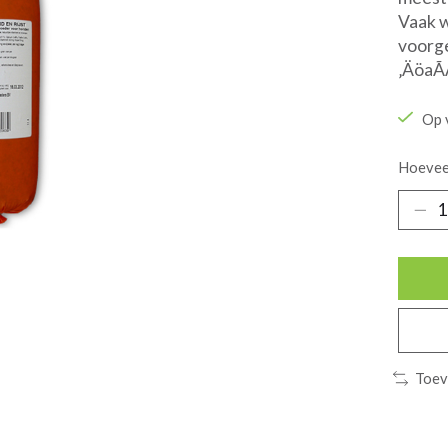
Vaak w
voorge
‚ÄöaÃ
Op 
Hoevee
Toev