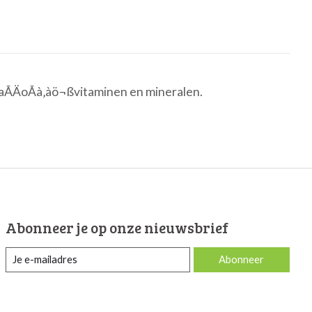
öaÃÄoÃà‚àö¬ßvitaminen en mineralen.
Abonneer je op onze nieuwsbrief
Abonneer