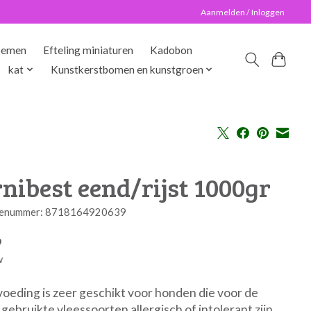
Aanmelden / Inloggen
oemen
Efteling miniaturen
Kadobon
kat
Kunstkerstbomen en kunstgroen
nibest eend/rijst 1000gr
enummer: 8718164920639
9
w
oeding is zeer geschikt voor honden die voor de
gebruikte vleessoorten allergisch of intolerant zijn.