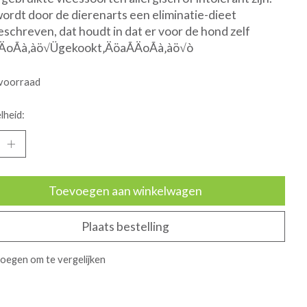
ordt door de dierenarts een eliminatie-dieet
schreven, dat houdt in dat er voor de hond zelf
ÄoÃà‚àö√Ügekookt‚ÄöaÃÄoÃà‚àö√ò
voorraad
lheid:
Toevoegen aan winkelwagen
Plaats bestelling
oegen om te vergelijken