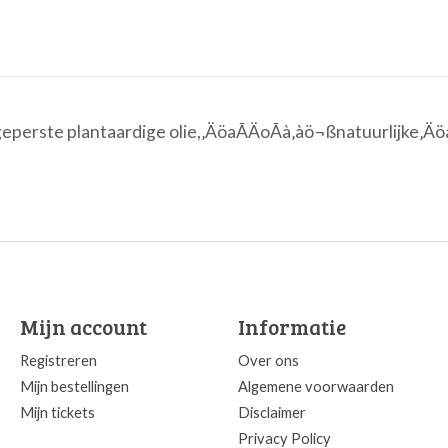
geperste plantaardige olie,‚ÄöaÃÄoÃà‚àö¬ßnatuurlijke‚Ä
Mijn account
Informatie
Registreren
Over ons
Mijn bestellingen
Algemene voorwaarden
Mijn tickets
Disclaimer
Privacy Policy