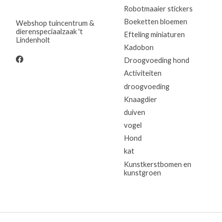
Robotmaaier stickers
Boeketten bloemen
Webshop tuincentrum &
dierenspeciaalzaak 't
Efteling miniaturen
Lindenholt
Kadobon
Droogvoeding hond
Activiteiten
droogvoeding
Knaagdier
duiven
vogel
Hond
kat
Kunstkerstbomen en
kunstgroen