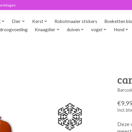
 werkdagen
g
Dier
Kerst
Robotmaaier stickers
Boeketten bl
droogvoeding
Knaagdier
duiven
vogel
Hond
car
Barcod
€9,9
Incl. bt
Deze v
meest 