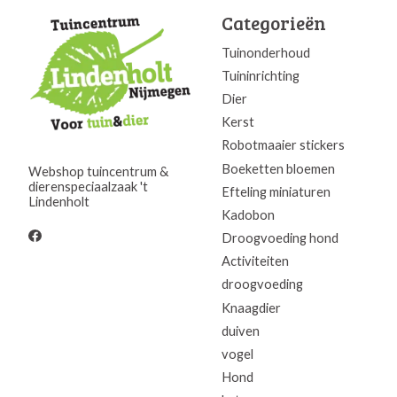
Categorieën
Tuinonderhoud
Tuininrichting
Dier
Kerst
Robotmaaier stickers
Boeketten bloemen
Webshop tuincentrum &
dierenspeciaalzaak 't
Efteling miniaturen
Lindenholt
Kadobon
Droogvoeding hond
Activiteiten
droogvoeding
Knaagdier
duiven
vogel
Hond