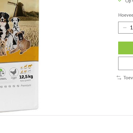
Op 
Hoevee
Toev