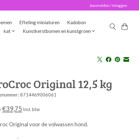
Aanmelden / Inloggen
oemen
Efteling miniaturen
Kadobon
kat
Kunstkerstbomen en kunstgroen
oCroc Original 12,5 kg
enummer: 8714469006061
€39,75
5
Incl. btw
oc Original voor de volwassen hond.