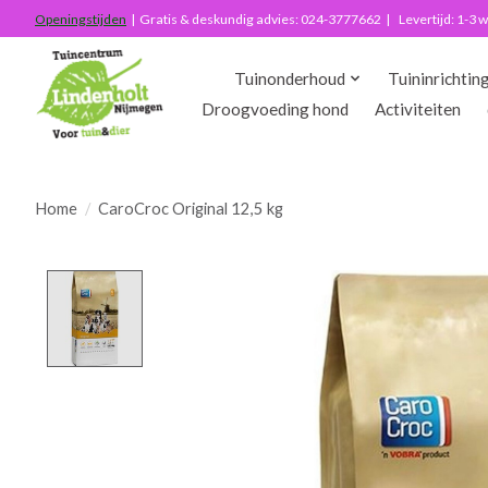
Openingstijden
| Gratis & deskundig advies: 024-3777662 | Levertijd: 1-3
Tuinonderhoud
Tuininrichtin
Droogvoeding hond
Activiteiten
Home
/
CaroCroc Original 12,5 kg
Product image slideshow Items