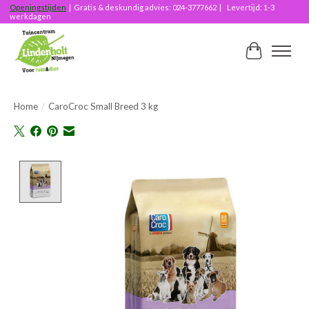
Openingstijden
| Gratis & deskundig advies: 024-3777662 | Levertijd: 1-3
werkdagen
Winkelwag
Home
/
CaroCroc Small Breed 3 kg
Product image slideshow Items