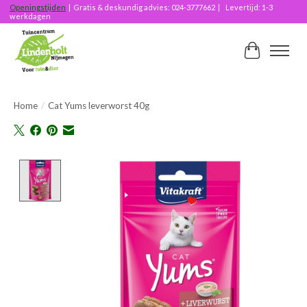
Openingstijden
| Gratis & deskundig advies: 024-3777662 | Levertijd: 1-3
werkdagen
Winkelwag
Home
/
Cat Yums leverworst 40g
Product image slideshow Items