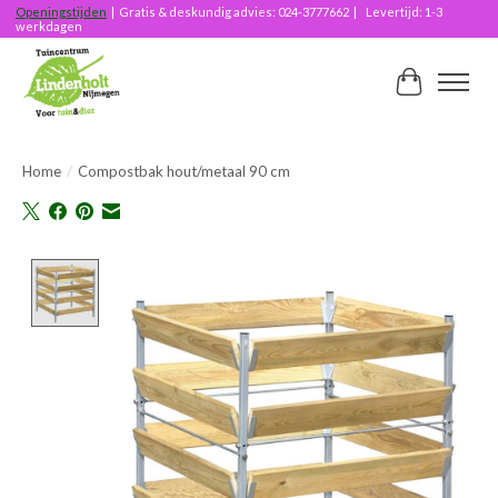
Openingstijden
| Gratis & deskundig advies: 024-3777662 | Levertijd: 1-3
werkdagen
Winkelwag
Home
/
Compostbak hout/metaal 90 cm
Product image slideshow Items