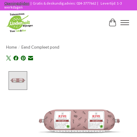
Openingstijden
| Gratis & deskundig advies: 024-3777662 | Levertijd: 1-3
werkdagen
Winkelwag
Home
/
Eend Compleet pond
Product image slideshow Items