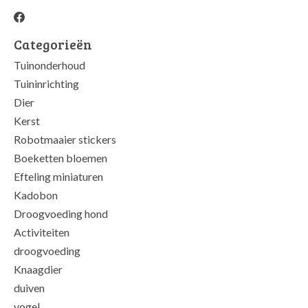
Categorieën
Tuinonderhoud
Tuininrichting
Dier
Kerst
Robotmaaier stickers
Boeketten bloemen
Efteling miniaturen
Kadobon
Droogvoeding hond
Activiteiten
droogvoeding
Knaagdier
duiven
vogel