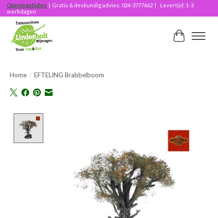
Openingstijden
| Gratis & deskundig advies: 024-3777662 | Levertijd: 1-3
werkdagen
Winkelwag
Home
/
EFTELING Brabbelboom
Product image slideshow Items