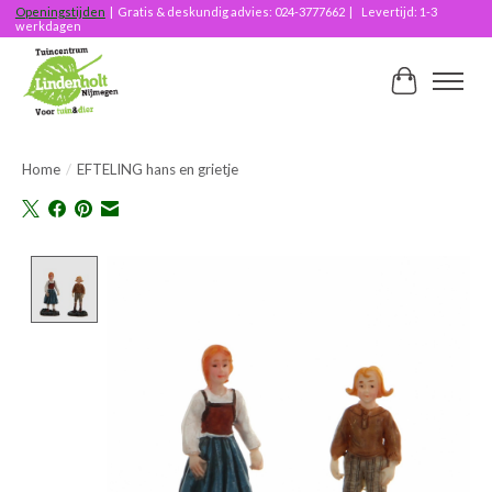
Openingstijden
| Gratis & deskundig advies: 024-3777662 | Levertijd: 1-3
werkdagen
Winkelwag
Home
/
EFTELING hans en grietje
Product image slideshow Items