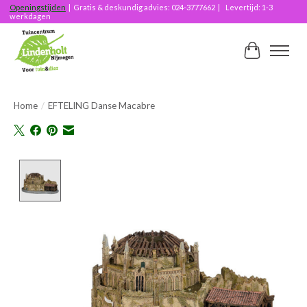
Openingstijden
| Gratis & deskundig advies: 024-3777662 | Levertijd: 1-3
werkdagen
Winkelwag
Home
/
EFTELING Danse Macabre
Product image slideshow Items