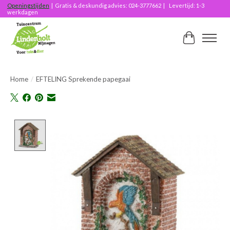
Openingstijden
| Gratis & deskundig advies: 024-3777662 | Levertijd: 1-3
werkdagen
Winkelwag
Home
/
EFTELING Sprekende papegaai
Product image slideshow Items