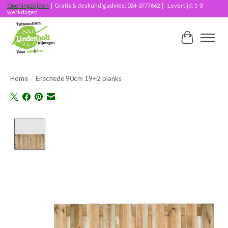
Openingstijden
| Gratis & deskundig advies: 024-3777662 | Levertijd: 1-3
werkdagen
Winkelwag
Home
/
Enschede 90cm 19+2 planks
Product image slideshow Items