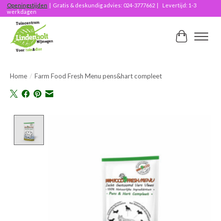
Openingstijden
| Gratis & deskundig advies: 024-3777662 | Levertijd: 1-3
werkdagen
Winkelwag
Home
/
Farm Food Fresh Menu pens&hart compleet
Product image slideshow Items