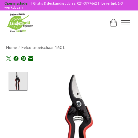
Openingstijden
| Gratis & deskundig advies: 024-3777662 | Levertijd: 1-3
werkdagen
Winkelwag
Home
/
Felco snoeischaar 160 L
Product image slideshow Items