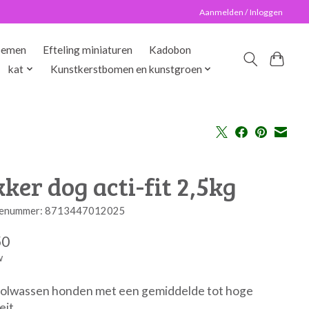
Aanmelden / Inloggen
oemen
Efteling miniaturen
Kadobon
kat
Kunstkerstbomen en kunstgroen
ker dog acti-fit 2,5kg
enummer: 8713447012025
50
w
volwassen honden met een gemiddelde tot hoge
eit.