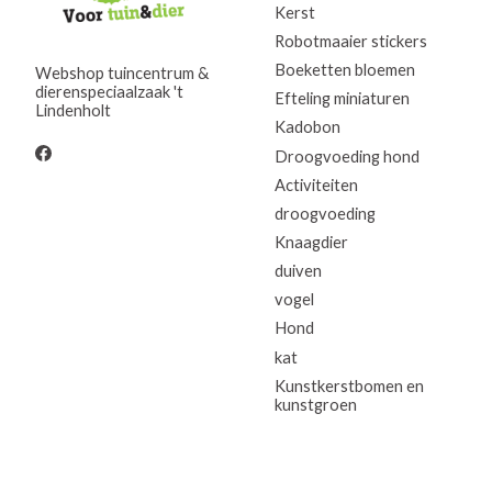
Kerst
Robotmaaier stickers
Boeketten bloemen
Webshop tuincentrum &
dierenspeciaalzaak 't
Efteling miniaturen
Lindenholt
Kadobon
Droogvoeding hond
Activiteiten
droogvoeding
Knaagdier
duiven
vogel
Hond
kat
Kunstkerstbomen en
kunstgroen