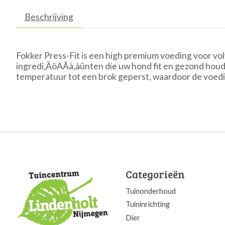
Beschrijving
Fokker Press-Fit is een high premium voeding voor vo
ingredi‚ÄöAÃà‚àûnten die uw hond fit en gezond hou
temperatuur tot een brok geperst, waardoor de voedi
Categorieën
Tuinonderhoud
Tuininrichting
Dier