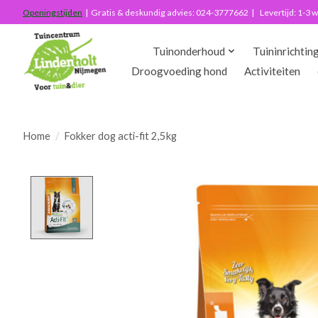
Openingstijden
| Gratis & deskundig advies: 024-3777662 | Levertijd: 1-3
Tuinonderhoud
Tuininrichtin
Droogvoeding hond
Activiteiten
Home
/
Fokker dog acti-fit 2,5kg
Product image slideshow Items