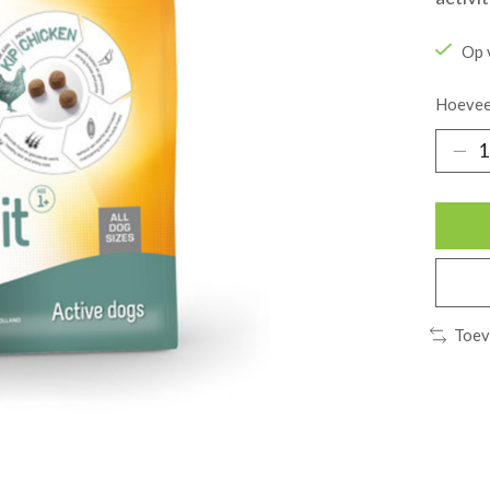
Op 
Hoevee
Toev