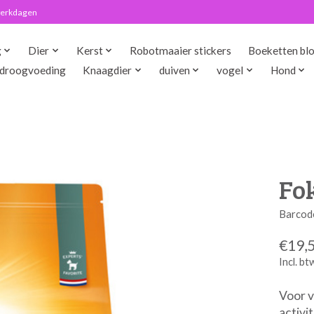
 werkdagen
g
Dier
Kerst
Robotmaaier stickers
Boeketten bl
droogvoeding
Knaagdier
duiven
vogel
Hond
Fok
Barcod
€19,
Incl. bt
Voor 
activit