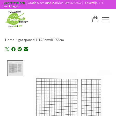
Openingstijden
| Gratis & deskundig advies: 024-3777662 | Levertijd: 1-3
werkdagen
Winkelwag
Home
/
gaaspaneel H173cmxB173cm
Product image slideshow Items