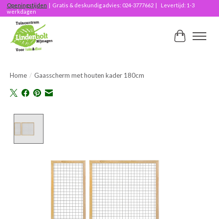
Openingstijden
| Gratis & deskundig advies: 024-3777662 | Levertijd: 1-3
werkdagen
Winkelwag
Home
/
Gaasscherm met houten kader 180cm
Product image slideshow Items