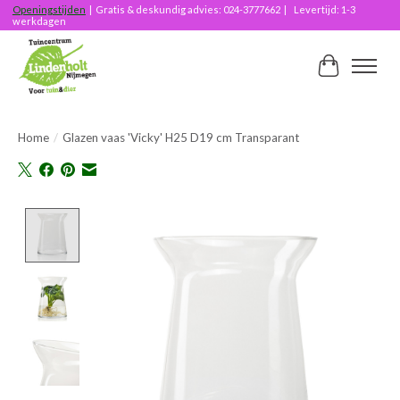
Openingstijden
| Gratis & deskundig advies: 024-3777662 | Levertijd: 1-3
werkdagen
Winkelwag
Home
/
Glazen vaas 'Vicky' H25 D19 cm Transparant
Product image slideshow Items