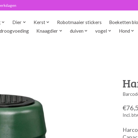
 werkdagen
g
Dier
Kerst
Robotmaaier stickers
Boeketten bl
droogvoeding
Knaagdier
duiven
vogel
Hond
Har
Barcod
€76,
Incl. bt
Harco
Capaci