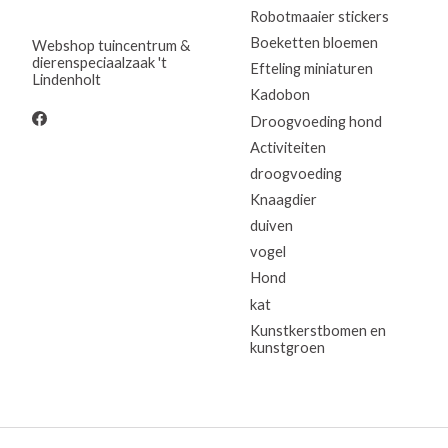
Robotmaaier stickers
Boeketten bloemen
Webshop tuincentrum &
dierenspeciaalzaak 't
Efteling miniaturen
Lindenholt
Kadobon
Droogvoeding hond
Activiteiten
droogvoeding
Knaagdier
duiven
vogel
Hond
kat
Kunstkerstbomen en
kunstgroen