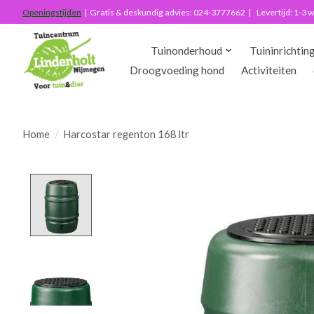
Openingstijden
| Gratis & deskundig advies: 024-3777662 | Levertijd: 1-3
Tuinonderhoud
Tuininrichtin
Droogvoeding hond
Activiteiten
Home
/
Harcostar regenton 168 ltr
Product image slideshow Items