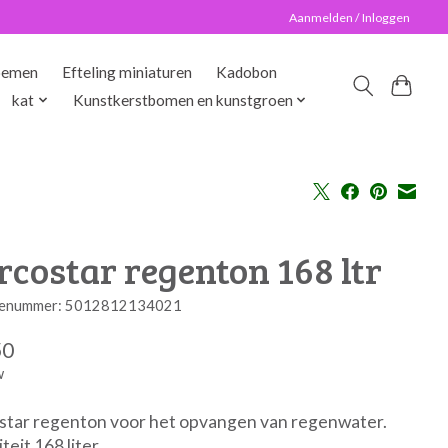
Aanmelden / Inloggen
oemen
Efteling miniaturen
Kadobon
kat
Kunstkerstbomen en kunstgroen
costar regenton 168 ltr
enummer: 5012812134021
50
w
star regenton voor het opvangen van regenwater.
teit 168 liter.