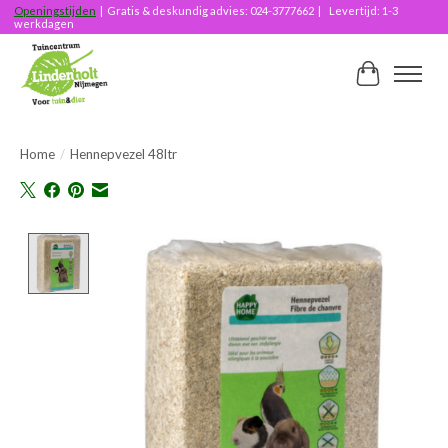
Openingstijden
| Gratis & deskundig advies: 024-3777662 | Levertijd: 1-3
werkdagen
Winkelwag
Home
/
Hennepvezel 48ltr
Product image slideshow Items