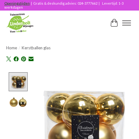
Openingstijden
| Gratis & deskundig advies: 024-3777662 | Levertijd: 1-3
werkdagen
Winkelwag
Home
/
Kerstballen glas
Product image slideshow Items