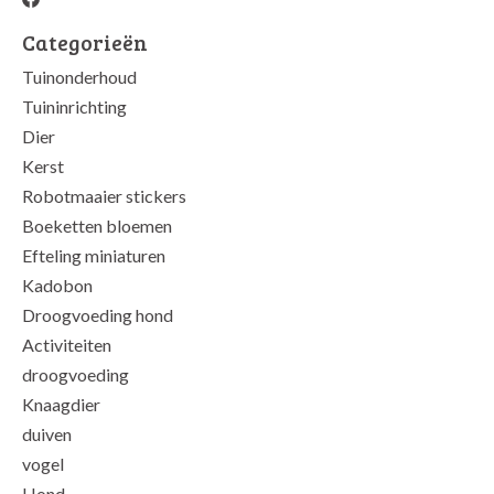
Categorieën
Tuinonderhoud
Tuininrichting
Dier
Kerst
Robotmaaier stickers
Boeketten bloemen
Efteling miniaturen
Kadobon
Droogvoeding hond
Activiteiten
droogvoeding
Knaagdier
duiven
vogel
Hond