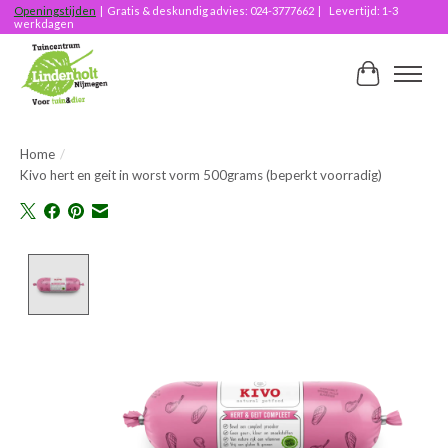
Openingstijden
| Gratis & deskundig advies: 024-3777662 | Levertijd: 1-3
werkdagen
Winkelwag
Home
/
Kivo hert en geit in worst vorm 500grams (beperkt voorradig)
Product image slideshow Items