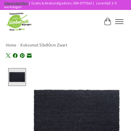
Openingstijden
| Gratis & deskundig advies: 024-3777662 | Levertijd: 1-3
werkdagen
Winkelwag
Home
/
Kokosmat 50x80cm Zwart
Product image slideshow Items