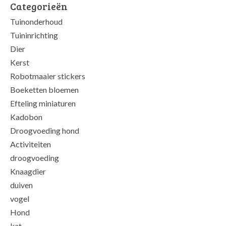
Categorieën
Tuinonderhoud
Tuininrichting
Dier
Kerst
Robotmaaier stickers
Boeketten bloemen
Efteling miniaturen
Kadobon
Droogvoeding hond
Activiteiten
droogvoeding
Knaagdier
duiven
vogel
Hond
kat