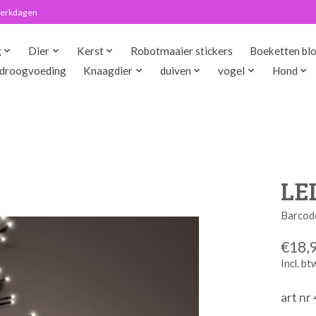
 werkdagen
g
Dier
Kerst
Robotmaaier stickers
Boeketten bl
droogvoeding
Knaagdier
duiven
vogel
Hond
LED
Barcod
€18,
Incl. bt
art n