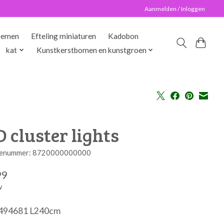
Aanmelden / Inloggen
oemen
Efteling miniaturen
Kadobon
kat
Kunstkerstbomen en kunstgroen
 cluster lights
enummer: 8720000000000
99
w
r 494681 L240cm