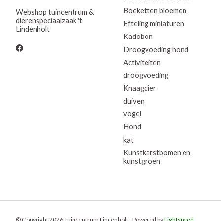
Boeketten bloemen
Webshop tuincentrum &
dierenspeciaalzaak 't
Efteling miniaturen
Lindenholt
Kadobon
Droogvoeding hond
Activiteiten
droogvoeding
Knaagdier
duiven
vogel
Hond
kat
Kunstkerstbomen en
kunstgroen
© Copyright 2026 Tuincentrum Lindenholt - Powered by
Lightspeed