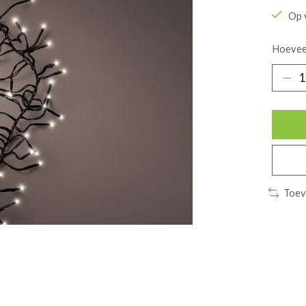
Op 
Hoevee
Toev