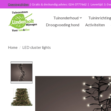
Openingstijden
| Gratis & deskundig advies: 024-3777662 | Levertijd: 1-3
Tuinonderhoud
Tuininrichtin
Droogvoeding hond
Activiteiten
Home
/
LED cluster lights
Product image slideshow Items