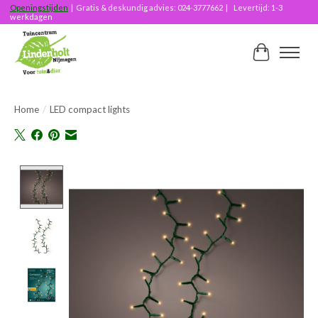
Openingstijden
| Gratis & deskundig advies: 024-3777662 | Levertijd: 1-3
werkdagen
Winkelwag
Home
/
LED compact lights
Product image slideshow Items