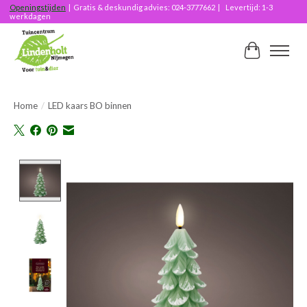
Openingstijden
| Gratis & deskundig advies: 024-3777662 | Levertijd: 1-3
werkdagen
Winkelwag
Home
/
LED kaars BO binnen
Product image slideshow Items