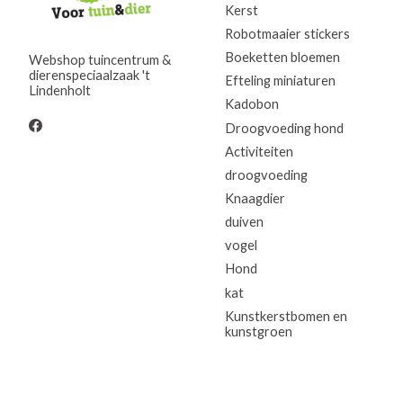
Kerst
Robotmaaier stickers
Boeketten bloemen
Webshop tuincentrum &
dierenspeciaalzaak 't
Efteling miniaturen
Lindenholt
Kadobon
Droogvoeding hond
Activiteiten
droogvoeding
Knaagdier
duiven
vogel
Hond
kat
Kunstkerstbomen en
kunstgroen