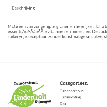
Beschrijving
McGreen van zongerijpte granen en heerlijke alfalfa 
essenti‚ÄöAÃàoÃÄle vitamines en mineralen. De sticks
suikervrije receptuur, zonder kunstmatige smaakvers
Categorieën
Tuinonderhoud
Tuininrichting
Dier