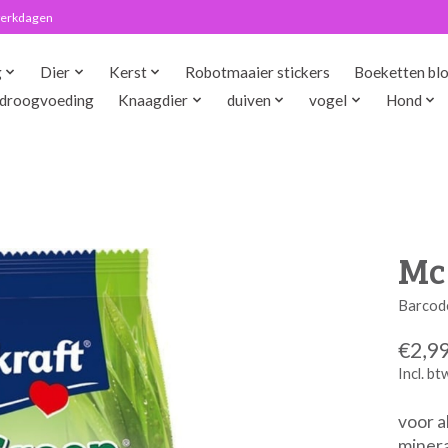
 werkdagen
g
Dier
Kerst
Robotmaaier stickers
Boeketten bl
droogvoeding
Knaagdier
duiven
vogel
Hond
Mc
Barcod
€2,9
Incl. bt
voor a
minera