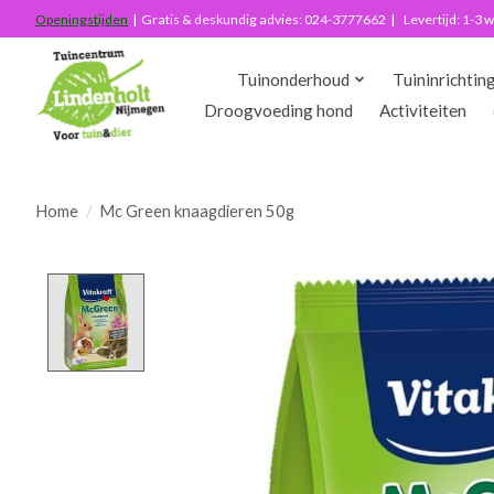
Openingstijden
| Gratis & deskundig advies: 024-3777662 | Levertijd: 1-3
Tuinonderhoud
Tuininrichtin
Droogvoeding hond
Activiteiten
Home
/
Mc Green knaagdieren 50g
Product image slideshow Items