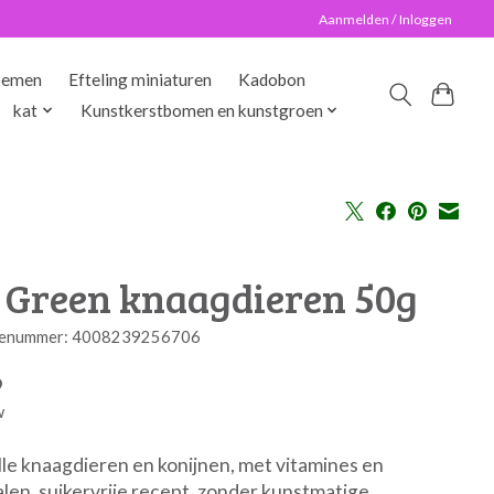
Aanmelden / Inloggen
oemen
Efteling miniaturen
Kadobon
kat
Kunstkerstbomen en kunstgroen
 Green knaagdieren 50g
enummer: 4008239256706
9
w
lle knaagdieren en konijnen, met vitamines en
len, suikervrije recept, zonder kunstmatige